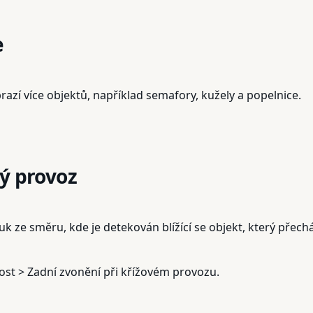
e
azí více objektů, například semafory, kužely a popelnice.
ý provoz
uk ze směru, kde je detekován blížící se objekt, který přech
ost > Zadní zvonění při křížovém provozu.