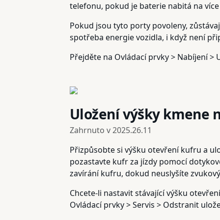
telefonu, pokud je baterie nabitá na více
Pokud jsou tyto porty povoleny, zůstávaj
spotřeba energie vozidla, i když není př
Přejděte na Ovládací prvky > Nabíjení > 
Uložení výšky kmene n
Zahrnuto v
2025.26.11
Přizpůsobte si výšku otevření kufru a ulo
pozastavte kufr za jízdy pomocí dotykov
zavírání kufru, dokud neuslyšíte zvukový
Chcete-li nastavit stávající výšku otevř
Ovládací prvky > Servis > Odstranit ulož