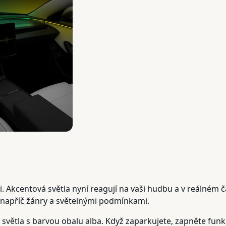
i. Akcentová světla nyní reagují na vaši hudbu a v reálném č
 napříč žánry a světelnými podmínkami.
it světla s barvou obalu alba. Když zaparkujete, zapněte fu