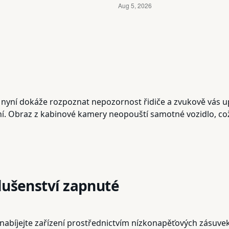
yní dokáže rozpoznat nepozornost řidiče a zvukově vás upo
zení. Obraz z kabinové kamery neopouští samotné vozidlo, 
lušenství zapnuté
 nabíjejte zařízení prostřednictvím nízkonapěťových zásuve