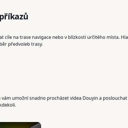
 příkazů
 cíle na trase navigace nebo v blízkosti určitého místa. Hl
ýběr předvoleb trasy.
á vám umožní snadno procházet videa Douyin a poslouchat z
kdekoli.