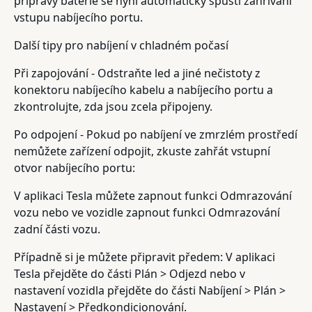
přípravy baterie se nyní automaticky spustí zahřívání
vstupu nabíjecího portu.
Další tipy pro nabíjení v chladném počasí
Při zapojování - Odstraňte led a jiné nečistoty z
konektoru nabíjecího kabelu a nabíjecího portu a
zkontrolujte, zda jsou zcela připojeny.
Po odpojení - Pokud po nabíjení ve zmrzlém prostředí
nemůžete zařízení odpojit, zkuste zahřát vstupní
otvor nabíjecího portu:
V aplikaci Tesla můžete zapnout funkci Odmrazování
vozu nebo ve vozidle zapnout funkci Odmrazování
zadní části vozu.
Případně si je můžete připravit předem: V aplikaci
Tesla přejděte do části Plán > Odjezd nebo v
nastavení vozidla přejděte do části Nabíjení > Plán >
Nastavení > Předkondicionování.