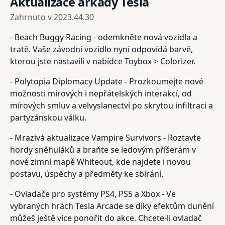
Aktualizace arkády Tesla
Zahrnuto v
2023.44.30
- Beach Buggy Racing - odemkněte nová vozidla a
tratě. Vaše závodní vozidlo nyní odpovídá barvě,
kterou jste nastavili v nabídce Toybox > Colorizer.
- Polytopia Diplomacy Update - Prozkoumejte nové
možnosti mírových i nepřátelských interakcí, od
mírových smluv a velvyslanectví po skrytou infiltraci a
partyzánskou válku.
- Mrazivá aktualizace Vampire Survivors - Roztavte
hordy sněhuláků a braňte se ledovým příšerám v
nové zimní mapě Whiteout, kde najdete i novou
postavu, úspěchy a předměty ke sbírání.
- Ovladače pro systémy PS4, PS5 a Xbox - Ve
vybraných hrách Tesla Arcade se díky efektům dunění
můžeš ještě více ponořit do akce. Chcete-li ovladač