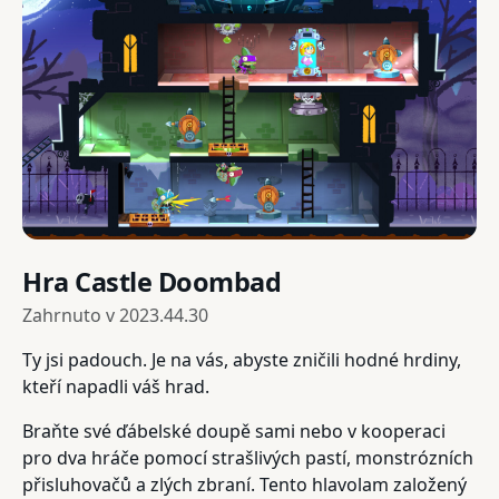
Hra Castle Doombad
Zahrnuto v
2023.44.30
Ty jsi padouch. Je na vás, abyste zničili hodné hrdiny,
kteří napadli váš hrad.
Braňte své ďábelské doupě sami nebo v kooperaci
pro dva hráče pomocí strašlivých pastí, monstrózních
přisluhovačů a zlých zbraní. Tento hlavolam založený